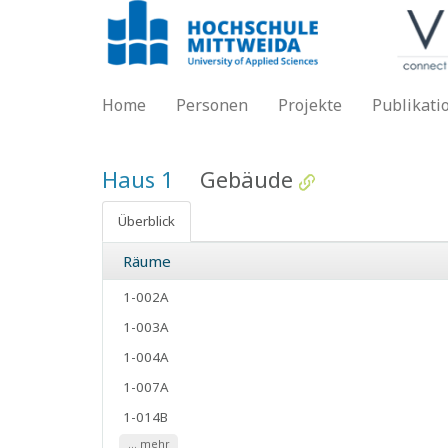
Home
Personen
Projekte
Publikati
Haus 1
Gebäude
Überblick
Räume
1-002A
1-003A
1-004A
1-007A
1-014B
... mehr