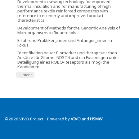
Development in sewing technology for improved
thermal insulation and for manufacturing of high
performance textile reinforced composites with
reference to economy and improved product
characteristics
Development of Methods for the Genomic Analysis of
Microorganisms in Bioaerosols
Erfahrene Praktiker_innen und Anfänger_innen im
Fokus
Identifikation neuer Biomarker und therapeutischen
Ansätze für Gliome: NDST4 und ein Fusionsgen unter
Beteiligung eines ROBO-Rezeptors als mögliche
Kandidaten
... mehr
©2026 VIVO Project | Powered by
VIVO
and
HSMW