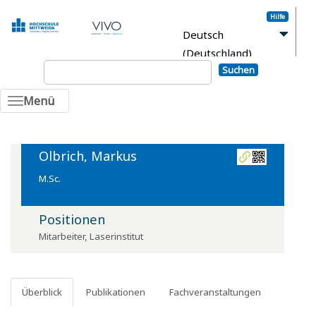
Hilfe
Deutsch
(Deutschland)
Suchen
Anmelden
Menü
Olbrich, Markus
M.Sc.
Positionen
Mitarbeiter
,
Laserinstitut
Überblick
Publikationen
Fachveranstaltungen