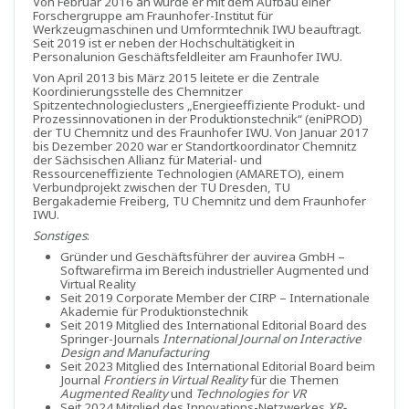
Von Februar 2016 an wurde er mit dem Aufbau einer
Forschergruppe am Fraunhofer-Institut für
Werkzeugmaschinen und Umformtechnik IWU beauftragt.
Seit 2019 ist er neben der Hochschultätigkeit in
Personalunion Geschäftsfeldleiter am Fraunhofer IWU.
Von April 2013 bis März 2015 leitete er die Zentrale
Koordinierungsstelle des Chemnitzer
Spitzentechnologieclusters „Energieeffiziente Produkt- und
Prozessinnovationen in der Produktionstechnik“ (eniPROD)
der TU Chemnitz und des Fraunhofer IWU. Von Januar 2017
bis Dezember 2020 war er Standortkoordinator Chemnitz
der Sächsischen Allianz für Material- und
Ressourceneffiziente Technologien (AMARETO), einem
Verbundprojekt zwischen der TU Dresden, TU
Bergakademie Freiberg, TU Chemnitz und dem Fraunhofer
IWU.
Sonstiges
:
Gründer und Geschäftsführer der auvirea GmbH –
Softwarefirma im Bereich industrieller Augmented und
Virtual Reality
Seit 2019 Corporate Member der CIRP – Internationale
Akademie für Produktionstechnik
Seit 2019 Mitglied des International Editorial Board des
Springer-Journals
International Journal on Interactive
Design and Manufacturing
Seit 2023
Mitglied des International Editorial Board beim
Journal
Frontiers in Virtual Reality
für die Themen
Augmented Reality
und
Technologies for VR
Seit 2024 Mitglied des Innovations-Netzwerkes
XR-